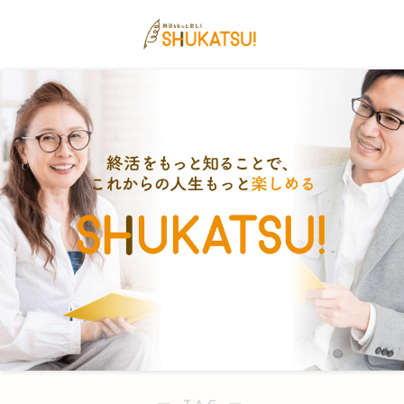
― TAG ―