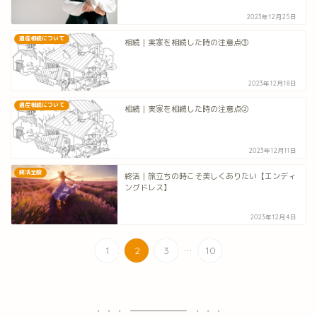
2023年12月25日
遺産相続について
相続｜実家を相続した時の注意点③
2023年12月18日
遺産相続について
相続｜実家を相続した時の注意点②
2023年12月11日
終活全般
終活｜旅立ちの時こそ美しくありたい【エンディ
ングドレス】
2023年12月4日
...
1
2
3
10