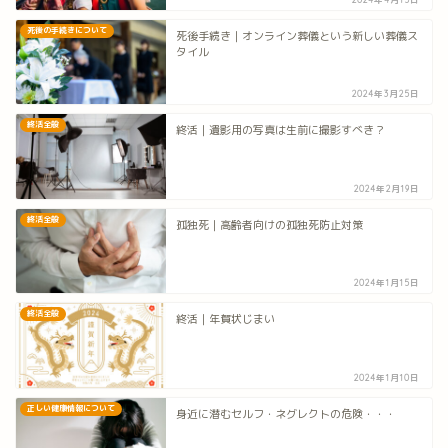
死後の手続きについて
死後手続き｜オンライン葬儀という新しい葬儀ス
タイル
2024年3月25日
終活全般
終活｜遺影用の写真は生前に撮影すべき？
2024年2月19日
終活全般
孤独死｜高齢者向けの孤独死防止対策
2024年1月15日
終活全般
終活｜年賀状じまい
2024年1月10日
正しい健康情報について
身近に潜むセルフ・ネグレクトの危険・・・