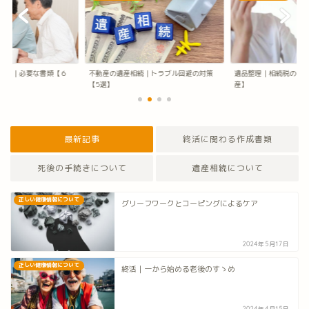
の人｜必要な書類【６
不動産の遺産相続｜トラブル回避の対策
遺品整理｜相続税のか
【5選】
産】
最新記事
終活に関わる作成書類
死後の手続きについて
遺産相続について
正しい健康情報について
グリーフワークとコーピングによるケア
2024年5月17日
正しい健康情報について
終活｜一から始める老後のすゝめ
2024年4月15日